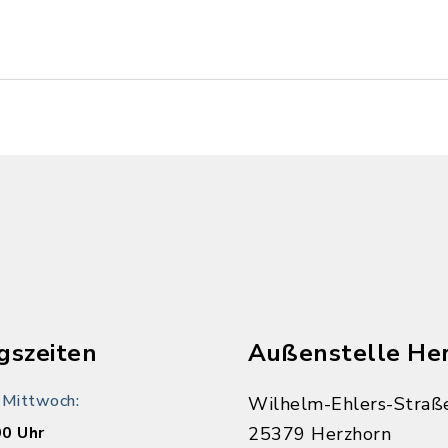
n
gszeiten
Außenstelle He
 Mittwoch:
Wilhelm-Ehlers-Straß
00 Uhr
25379 Herzhorn