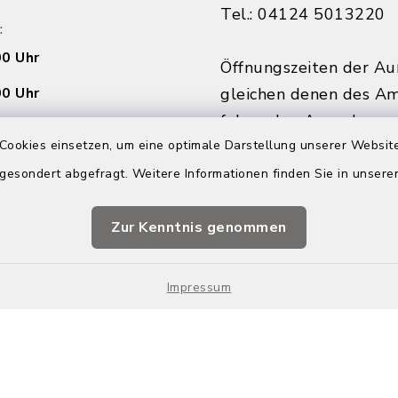
Tel.: 04124 5013220
:
00 Uhr
Öffnungszeiten der Au
00 Uhr
gleichen denen des Am
folgenden Ausnahmen:
Cookies einsetzen, um eine optimale Darstellung unserer Website
Montags von 9:00 - 12
00 Uhr
Donnerstagnachmittag
 gesondert abgefragt. Weitere Informationen finden Sie in unser
außerhalb der Ferien.
Ihren Termin vorab.
Vorsprache ohne Term
Zur Kenntnis genommen
nline buchen
möglich.
Impressum