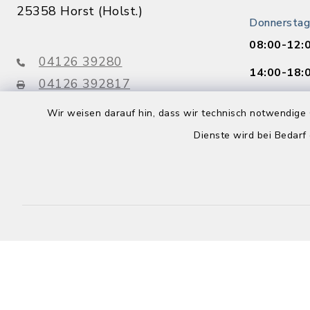
25358 Horst (Holst.)
Donnerstag
08:00-12:
04126 39280
14:00-18:
04126 392817
info@amt-horst-herzhorn.de
Freitag:
Wir weisen darauf hin, dass wir technisch notwendige 
08:00-12:
Dienste wird bei Bedarf
Buchen Sie 
Jetzt o