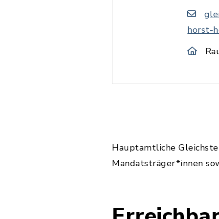
gle
horst-h
Ra
Hauptamtliche Gleichste
Mandatsträger*innen sow
Erreichbar