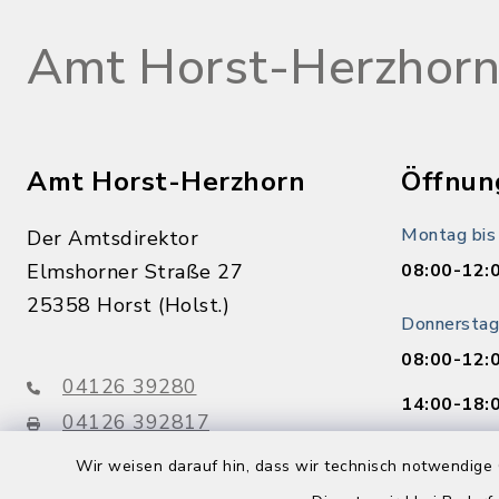
Amt Horst-Herzhor
Amt Horst-Herzhorn
Öffnun
Montag bis
Der Amtsdirektor
Elmshorner Straße 27
08:00-12:
25358 Horst (Holst.)
Donnerstag
08:00-12:
04126 39280
14:00-18:
04126 392817
info@amt-horst-herzhorn.de
Freitag:
Wir weisen darauf hin, dass wir technisch notwendige 
08:00-12: