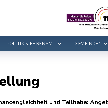
POLITIK & EHRENAMT
GEMEINDEN
tellung
hancengleichheit und Teilhabe: Angeb