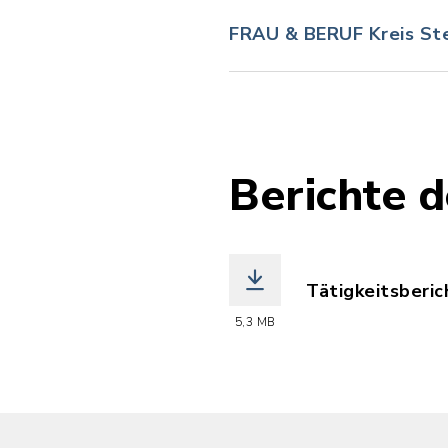
FRAU & BERUF Kreis St
Berichte 
Tätigkeitsberic
(Dateiname: gl
5,3 MB