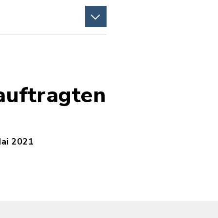
auftragten
Mai 2021
rn.pdf, Dateierweiterung: pdf, Dateigröße: 5,28