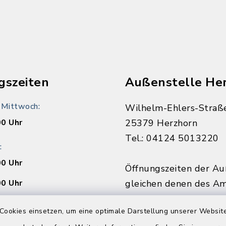
n
gszeiten
Außenstelle He
 Mittwoch:
Wilhelm-Ehlers-Straß
00 Uhr
25379 Herzhorn
Tel.: 04124 5013220
:
00 Uhr
Öffnungszeiten der Au
00 Uhr
gleichen denen des Am
folgenden Ausnahmen:
Cookies einsetzen, um eine optimale Darstellung unserer Website
Montags von 9:00 - 12
00 Uhr