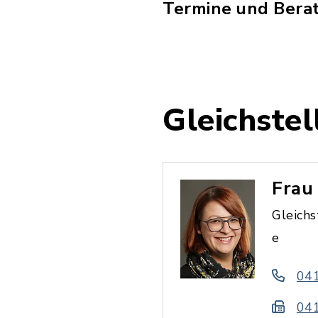
Termine und Berat
Gleichste
Frau
Gleich
e
04
04