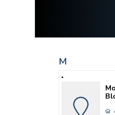
M
Mo
Bl