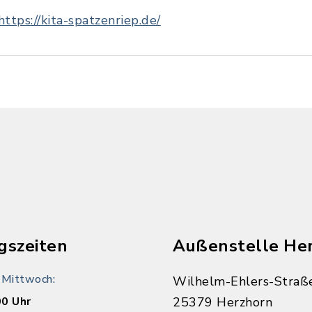
https://kita-spatzenriep.de/
n
gszeiten
Außenstelle He
 Mittwoch:
Wilhelm-Ehlers-Straß
00 Uhr
25379 Herzhorn