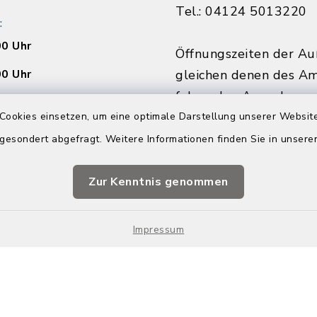
Tel.: 04124 5013220
:
00 Uhr
Öffnungszeiten der Au
00 Uhr
gleichen denen des Am
folgenden Ausnahmen:
Montags von 9:00 - 12
Cookies einsetzen, um eine optimale Darstellung unserer Website
00 Uhr
Donnerstagnachmittag
 gesondert abgefragt. Weitere Informationen finden Sie in unser
außerhalb der Ferien.
Ihren Termin vorab.
Vorsprache ohne Term
Zur Kenntnis genommen
nline buchen
möglich.
Impressum