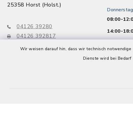
25358 Horst (Holst.)
Donnerstag
08:00-12:
04126 39280
14:00-18:
04126 392817
info@amt-horst-herzhorn.de
Freitag:
Wir weisen darauf hin, dass wir technisch notwendige 
08:00-12:
Dienste wird bei Bedarf
Buchen Sie 
Jetzt o