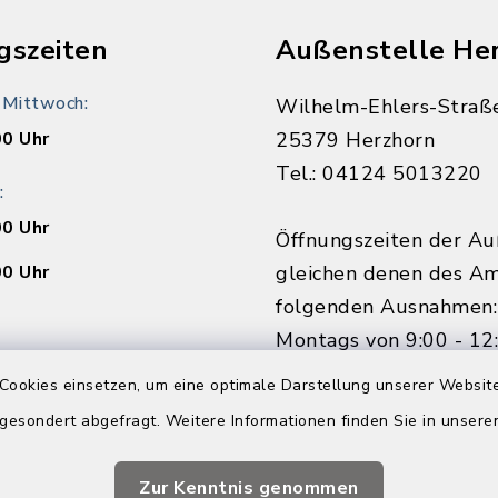
gszeiten
Außenstelle He
 Mittwoch:
Wilhelm-Ehlers-Straß
00 Uhr
25379 Herzhorn
Tel.: 04124 5013220
:
00 Uhr
Öffnungszeiten der Au
00 Uhr
gleichen denen des Am
folgenden Ausnahmen:
Montags von 9:00 - 12
00 Uhr
Donnerstagnachmittag
Cookies einsetzen, um eine optimale Darstellung unserer Website
außerhalb der Ferien.
Ihren Termin vorab.
 gesondert abgefragt. Weitere Informationen finden Sie in unser
Vorsprache ohne Term
nline buchen
möglich.
Zur Kenntnis genommen