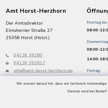
Amt Horst-Herzhorn
Öffnun
Montag bis
Der Amtsdirektor
Elmshorner Straße 27
08:00-12:
25358 Horst (Holst.)
Donnerstag
08:00-12:
04126 39280
14:00-18:
04126 392817
info@amt-horst-herzhorn.de
Freitag:
08:00-12:
Wir weisen darauf hin, dass wir technisch notwendige 
Buchen Sie 
Dienste wird bei Bedarf
Jetzt o