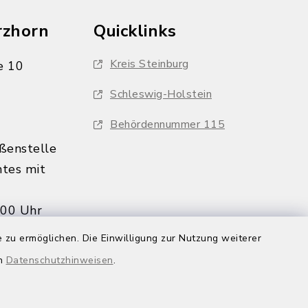
rzhorn
Quicklinks
Kreis Steinburg
e 10
Schleswig-Holstein
Behördennummer 115
ßenstelle
tes mit
:00 Uhr
s nur
 zu ermöglichen. Die Einwilligung zur Nutzung weiterer
en
Datenschutzhinweisen
.
in