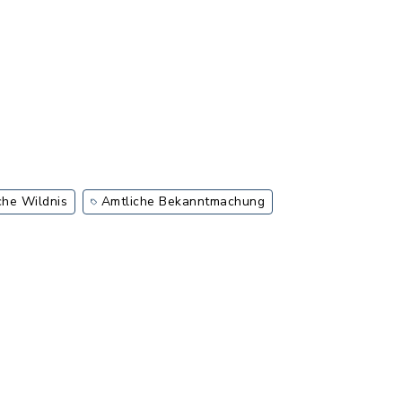
he Wildnis
Amtliche Bekanntmachung
rung: pdf, Dateigröße: 57,04 KB)