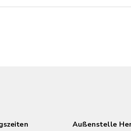
n
gszeiten
Außenstelle He