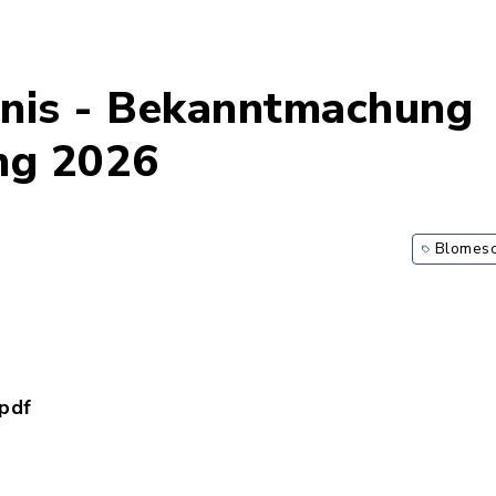
nis - Bekanntmachung
ng 2026
Blomesc
pdf
tzung_BW_2026_Bekanntmachung.pdf, Dateierweite