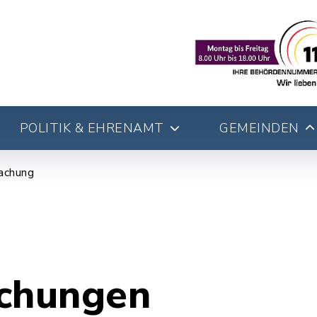
POLITIK & EHRENAMT
GEMEINDEN
achung
chungen