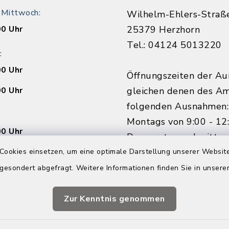
 Mittwoch:
Wilhelm-Ehlers-Straß
00 Uhr
25379 Herzhorn
Tel.: 04124 5013220
:
00 Uhr
Öffnungszeiten der Au
00 Uhr
gleichen denen des Am
folgenden Ausnahmen:
Montags von 9:00 - 12
00 Uhr
Donnerstagnachmittag
außerhalb der Ferien.
Cookies einsetzen, um eine optimale Darstellung unserer Website
Ihren Termin vorab.
Vorsprache ohne Term
 gesondert abgefragt. Weitere Informationen finden Sie in unser
nline buchen
möglich.
Zur Kenntnis genommen