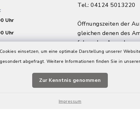
Tel.: 04124 5013220
:
00 Uhr
Öffnungszeiten der Au
00 Uhr
gleichen denen des Am
folgenden Ausnahmen:
Montags von 9:00 - 12
Cookies einsetzen, um eine optimale Darstellung unserer Website
00 Uhr
Donnerstagnachmittag
 gesondert abgefragt. Weitere Informationen finden Sie in unser
außerhalb der Ferien.
Ihren Termin vorab.
Vorsprache ohne Term
Zur Kenntnis genommen
nline buchen
möglich.
Impressum