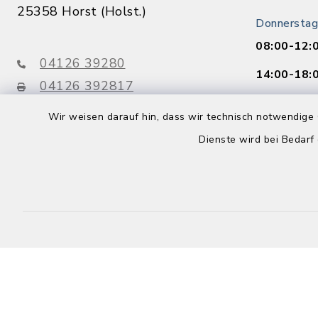
25358 Horst (Holst.)
Donnerstag
08:00-12:
04126 39280
14:00-18:
04126 392817
info@amt-horst-herzhorn.de
Freitag:
Wir weisen darauf hin, dass wir technisch notwendige 
08:00-12:
Dienste wird bei Bedarf
Buchen Sie 
Jetzt o