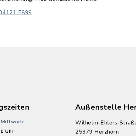
04121 5899
n
gszeiten
Außenstelle He
 Mittwoch:
Wilhelm-Ehlers-Straß
00 Uhr
25379 Herzhorn